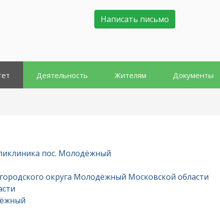
Написать письмо
тет
Деятельность
Жителям
Документы
оликлиника пос. Молодёжный
 городского округа Молодёжный Московской области
асти
дёжный