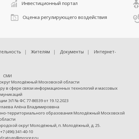
Инвестиционный портал
Оценка регулирующего воздействия
тельность
Жителям
Документы
Интернет-
СМИ
 округ Молодёжный Московской области
ру в сфере связи информационных технологий и массовых
ммуникаций
ии ЭЛ № ФС 77-86539 от 19.12.2023
улаева Алёна Владимироввна
вно-территориального образования Молодёжный Московской
области
городской округ Молодёжный, п. Молодёжный, д. 25.
7 (496) 341-40-10
odzatogo@mosreg.ru