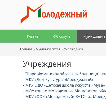
Главная
Об округе
Муниципали
Главная
»
Муниципалитет
»
Учреждения
Учреждения
-
"Наро-Фоминская областная больница" п
-
МКУ «Дом культуры «Молодёжный»
-
МКУ ОДО «Детская школа искусств «Муза»
-
МОУ сош го Молодежный Московской обл
-
МКУ «ФОК «Молодёжный» ЗАТО г.о. Моло