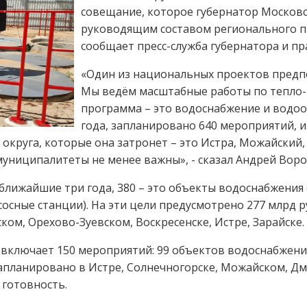
совещание, которое губернатор Московс
руководящим составом регионального пр
сообщает пресс-служба губернатора и п
«Один из национальных проектов предп
Мы ведём масштабные работы по тепло-
программа – это водоснабжение и водоот
года, запланировано 640 мероприятий, 
 округа, которые она затронет – это Истра, Можайский
муниципалитеты не менее важны», - сказал Андрей Воро
лижайшие три года, 380 – это объекты водоснабжения (с
осные станции). На эти цели предусмотрено 277 млрд 
ом, Орехово-Зуевском, Воскресенске, Истре, Зарайске.
а включает 150 мероприятий: 99 объектов водоснабжени
апланировано в Истре, Солнечногорске, Можайском, Дм
 готовность.