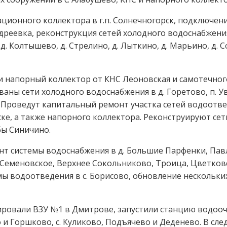
ационного коллектора в г.п. Солнечногорск, подключе
дреевка, реконструкция сетей холодного водоснабжения
. Колтышево, д. Стрелино, д. Лыткино, д. Марьино, д. С
и напорный коллектор от КНС Леоновская и самотечног
аны сети холодного водоснабжения в д. Горетово, п. Ув
е. Проведут капитальный ремонт участка сетей водоотвед
ке, а также напорного коллектора. Реконструируют сет
бы Синичино.
нт системы водоснабжения в д. Большие Парфенки, Па
Семеновское, Верхнее Сокольниково, Троица, Цветковс
ы водоотведения в с. Борисово, обновление нескольки
ровали ВЗУ №1 в Дмитрове, запустили станцию водоочист
 и Горшково, с. Куликово, Подъячево и Деденево. В сл