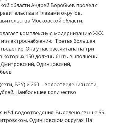
кой области Андрей Воробьев провел с
авительства и главами округов,
равительства Московской области.
олагает комплексную модернизацию ЖКХ.
 и электроснабжению. Третья большая
ведение. Она у нас рассчитана на три
из которых 150 должны быть выполнены
, Дмитровский, Одинцовский,
бьев.
ети, ВЗУ) и 260 – водоотведения (сети,
рублей. Наибольшее количество
я и 51 водоотведения. Выделено свыше 55
итровском, Одинцовском округах. На