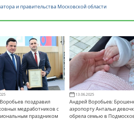
натора и правительства Московской области
2025
13.06.2025
 Воробьев поздравил
Андрей Воробьев: Брошен
ковных медработников с
аэропорту Антальи девочк
сиональным праздником
обрела семью в Подмоско