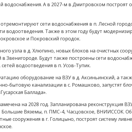
ей водоснабжения. А в 2027-м в Дмитровском построят 
о отремонтируют сети водоснабжения в п. Лесной город
ети водоотведения. Также в этом году будут модернизи
Покровское и Покровский городок.
ного узла в д. Хлюпино, новых блоков на очистных соо
ий в Звенигороде. Будут также построены сети водосна
 сетей водоотведения в п. Усов-Тупик.
уатацию оборудование на ВЗУ в д. Аксиньинский, а так
нно-бытовую канализации в с. Ромашково, запустят бло
Гусарская Баллада».
намечена на 2028 год. Запланирована реконструкция ВЗ
о, г.п. Большие Вяземы, п. ПМС-4, Часцовское, ВНИИССОК.
тные сооружения в г. Голицыно, построят систему ливне
ское.