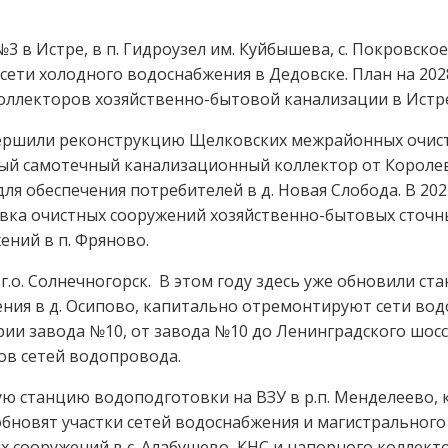
№3 в Истре, в п. Гидроузел им. Куйбышева, с. Покровское
ети холодного водоснабжения в Дедовске. План на 202
оллекторов хозяйственно-бытовой канализации в Истре 
вершили реконструкцию Щелковских межрайонных очист
 самотечный канализационный коллектор от Королева
я обеспечения потребителей в д. Новая Слобода. В 202
новка очистных сооружений хозяйственно-бытовых сточн
ений в п. Фряново.
.о. Солнечногорск. В этом году здесь уже обновили ст
ния в д. Осипово, капитально отремонтируют сети во
рии завода №10, от завода №10 до Ленинградского шосс
ов сетей водопровода.
ю станцию водоподготовки на ВЗУ в р.п. Менделеево,
обновят участки сетей водоснабжения и магистральног
сооружений в с. Алабушево, КНС и напорного коллектор