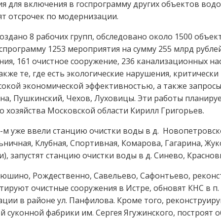
 для включения в госпрограмму других объектов водо
ят отсрочек по модернизации.
оздано 8 рабочих групп, обследовано около 1500 объек
программу 1253 мероприятия на сумму 255 млрд рублей.
ния, 161 очистное сооружение, 236 канализационных на
акже те, где есть экологические нарушения, критически
высокой экономической эффективностью, а также запрос
на, Пушкинский, Чехов, Луховицы. Эти работы планируе
хозяйства Московской области Кирилл Григорьев.
5-м уже ввели станцию очистки воды в д. Новопетровс
ьничная, Клубная, Спортивная, Комарова, Гагарина, Жук
ии), запустят станцию очистки воды в д. Синево, Красно
ртюшино, Рождественно, Савельево, Сафонтьево, реконс
тируют очистные сооружения в Истре, обновят КНС в п
ции в районе ул. Панфилова. Кроме того, реконструиру
 суконной фабрики им. Сергея Ягужинского, построят 