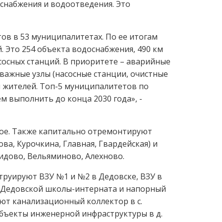
снабжения и водоотведения. Это
тов в 53 муниципалитетах. По ее итогам
 Это 254 объекта водоснабжения, 490 км
сосных станций. В приоритете – аварийные
 важные узлы (насосные станции, очистные
ы жителей. Топ-5 муниципалитетов по
м выполнить до конца 2030 года», -
кое. Также капитально отремонтируют
ова, Курочкина, Главная, Гвардейская) и
видово, Вельяминово, Алехново.
труируют ВЗУ №1 и №2 в Дедовске, ВЗУ в
. Дедовской школы-интерната и напорный
ют канализационный коллектор в с.
объекты инженерной инфраструктуры в д.