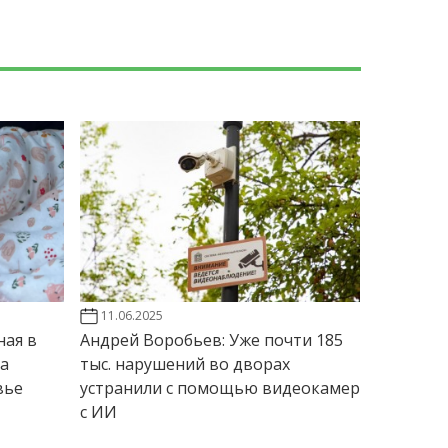
11.06.2025
ная в
Андрей Воробьев: Уже почти 185
а
тыс. нарушений во дворах
вье
устранили с помощью видеокамер
с ИИ