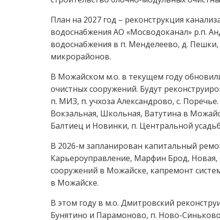
План на 2027 год – реконструкция канализ
водоснабжения АО «Мосводоканал» р.п. Ан
водоснабжения в п. Менделеево, д. Пешки, д
микрорайонов.
В Можайском м.о. в текущем году обновил
очистных сооружений. Будут реконструиров
п. МИЗ, п. учхоза Александрово, с. Поречь
Вокзальная, Школьная, Ватутина в Можайс
Балтиец и Новинки, п. Центральной усадь
В 2026-м запланирован капитальный ремо
Карьероуправление, Марфин Брод, Новая, 
сооружений в Можайске, капремонт систем
в Можайске.
В этом году в м.о. Дмитровский реконструи
Бунятино и Парамоново, п. Ново-Синьково