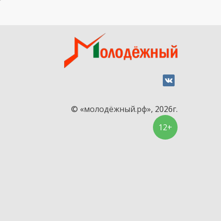
© «
молодёжный.рф
», 2026г.
12+