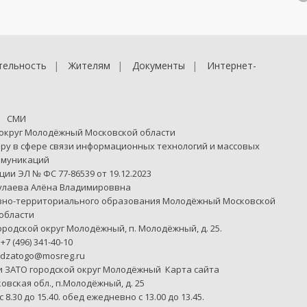
тельность
Жителям
Документы
Интернет-
СМИ
 округ Молодёжный Московской области
ру в сфере связи информационных технологий и массовых
ммуникаций
ии ЭЛ № ФС 77-86539 от 19.12.2023
улаева Алёна Владимироввна
вно-территориального образования Молодёжный Московской
области
городской округ Молодёжный, п. Молодёжный, д. 25.
7 (496) 341-40-10
odzatogo@mosreg.ru
и ЗАТО городской округ Молодёжный
Карта сайта
сковская обл., п.Молодёжный, д. 25
с 8.30 до 15.40. обед ежедневно с 13.00 до 13.45.