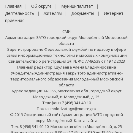
Главная
Об округе
Муниципалитет
Деятельность
Жителям
Документы
Интернет-
приемная
СМИ
Администрация ЗАТО городской округ Молодёжный Московской
области
Зарегистрировано Федеральной службой по надзору в сфере
связи информационных технологий и массовых коммуникаций
Свидетельство о регистрации ЭЛ № ФС 77-86539 от 19.12.2023
Главный редактор: Шулаева Алёна Владимироввна
Учредитель:Администрация закрытого административно-
территориального образования Молодёжный Московской
области
Адрес редакции:143355, Московская обл., городской округ
Молодёжный, п. Молодёжный, д. 25.
Телефон:+7 (496) 341-40-10
Почта: molodzatogo@mosreg.ru
© 2019 Официальный сайт Администрации ЗАТО городской
округ Молодёжный
Карта сайта
Тел. 8 (496) 341-40-10, Московская обл., п.Молодёжный, д. 25
Режим работы: пн-чт с 8.30 до 17.45, пт с 8.30 до 15.40. обед